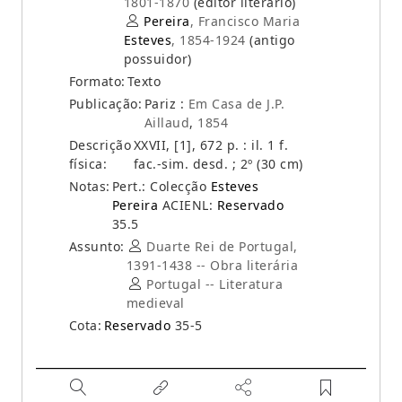
1801-1870
(editor literário)
Pereira
, Francisco Maria
Esteves
, 1854-1924
(antigo
possuidor)
Formato:
Texto
Publicação:
Pariz :
Em Casa de J.P.
Aillaud
,
1854
Descrição
XXVII, [1], 672 p. : il. 1 f.
física:
fac.-sim. desd. ; 2º (30 cm)
Notas:
Pert.: Colecção
Esteves
Pereira
ACIENL:
Reservado
35.5
Assunto:
Duarte Rei de Portugal,
1391-1438 -- Obra literária
Portugal -- Literatura
medieval
Cota:
Reservado
35-5