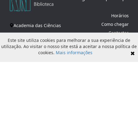
Horários
Como chegar
Academia das Ciências
Contactos
de Lisboa
Este site utiliza cookies para melhorar a sua experiência de
R. da Academia das
utilização. Ao visitar o nosso site está a aceitar a nossa política de
Ciências, 19
cookies.
Mais informações
✖
1249-122 Lisboa
geral@acad-ciencias.pt
+351 213 219 730
Administração
Política de Privacidade
© 2026
Mind