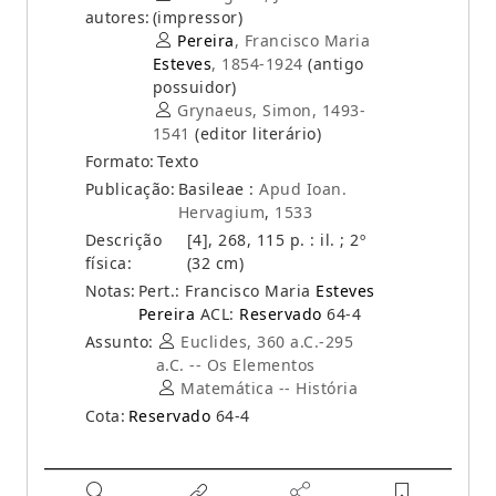
autores:
(impressor)
Pereira
, Francisco Maria
Esteves
, 1854-1924
(antigo
possuidor)
Grynaeus, Simon, 1493-
1541
(editor literário)
Formato:
Texto
Publicação:
Basileae :
Apud Ioan.
Hervagium
,
1533
Descrição
[4], 268, 115 p. : il. ; 2º
física:
(32 cm)
Notas:
Pert.: Francisco Maria
Esteves
Pereira
ACL:
Reservado
64-4
Assunto:
Euclides, 360 a.C.-295
a.C. -- Os Elementos
Matemática -- História
Cota:
Reservado
64-4