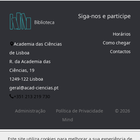
Siga-nos e participe
Horários
Como chegar
Academia das Ciências
Contactos
de Lisboa
R. da Academia das
Ciências, 19
1249-122 Lisboa
geral@acad-ciencias.pt
+351 213 219 730
Administração
Política de Privacidade
© 2026
Mind
Este site utiliza cookies para melhorar a sua experiência de