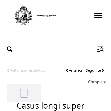
Toggle
navigat
Voltar aos resultados
Anterior
Seguinte
Completo
Casus longi super